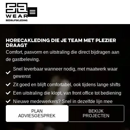
Ga
naar
de
inhoud
KMS inloggen
Horecakleding die je team met plezier
draagt
Comfort, pasvorm en uitstraling die direct bijdragen aan
de gastbeleving.
Snel leverbaar wanneer nodig, met maatwerk waar
gewenst
Zit goed en blijft comfortabel, ook tijdens lange shifts
Een uitstraling die klopt, van front office tot bediening
Nieuwe medewerkers? Snel in dezelfde lijn mee
PLAN
BEKIJK
ADVIESGESPREK
PROJECTEN