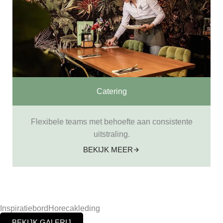
Catering
Flexibele teams met behoefte aan consistente
uitstraling.
BEKIJK MEER
InspiratiebordHorecakleding
BEKIJK GALERIJ