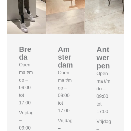
Bre
Am
Ant
da
ster
wer
dam
pen
Open
ma t/m
Open
Open
do –
ma t/m
ma t/m
09:00
do –
do –
tot
09:00
09:00
17:00
tot
tot
17:00
17:00
Vrijdag
–
Vrijdag
Vrijdag
09:00
–
–