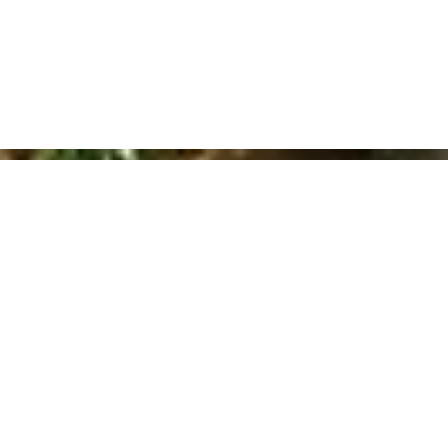
Ervaar stoffen, pasvorm en kwaliteit zelf
Projectmatige, custom made bedrijfskleding vraagt om
gevoel voor detail. In onze showrooms laten we je zien
hoe we stijl, comfort en organisatie samenbrengen.
Amsterdam
Breda
Antwerpen
PLAN EEN SHOWROOMBEZOEK