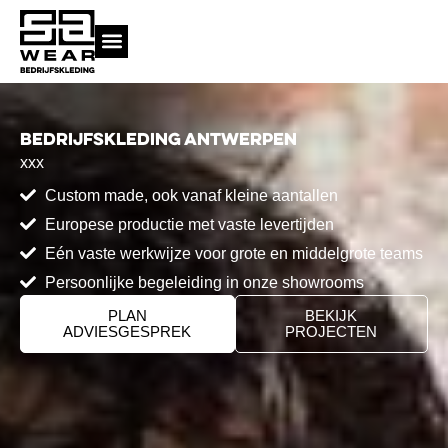
Ga
naar
de
inhoud
KMS inloggen
Bedrijfskleding Antwerpen
xxx
Custom made, ook vanaf kleine aantallen
Europese productie met vaste levertijden
Eén vaste werkwijze voor grote en middelgrote teams
Persoonlijke begeleiding in onze showrooms
PLAN
BEKIJK
ADVIESGESPREK
PROJECTEN