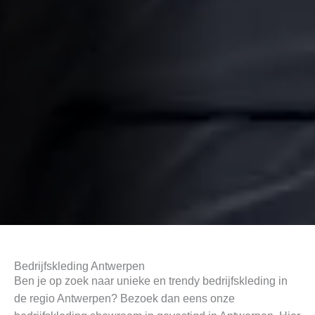
Bedrijfskleding Antwerpen
Ben je op zoek naar unieke en trendy bedrijfskleding in
de regio Antwerpen? Bezoek dan eens onze