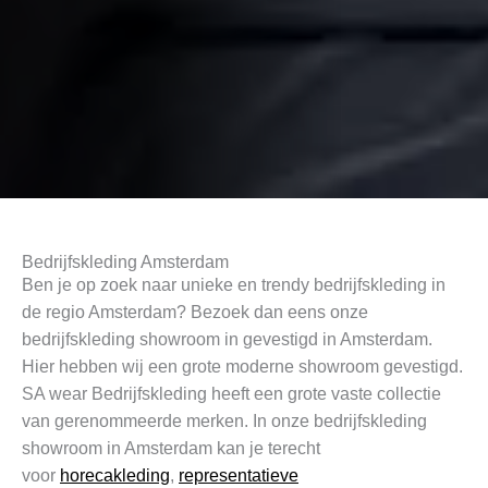
Bedrijfskleding Amsterdam
Ben je op zoek naar unieke en trendy bedrijfskleding in
de regio Amsterdam? Bezoek dan eens onze
bedrijfskleding showroom in gevestigd in Amsterdam.
Hier hebben wij een grote moderne showroom gevestigd.
SA wear Bedrijfskleding heeft een grote vaste collectie
van gerenommeerde merken. In onze bedrijfskleding
showroom in Amsterdam kan je terecht
voor
horecakleding
,
representatieve