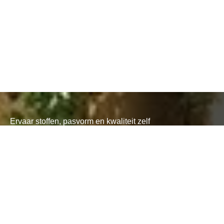
Ervaar stoffen, pasvorm en kwaliteit zelf
Projectmatige, custom made bedrijfskleding vraagt om
gevoel voor detail. In onze showrooms laten we je zien
hoe we stijl, comfort en organisatie samenbrengen.
Amsterdam
Breda
Antwerpen
PLAN EEN SHOWROOMBEZOEK