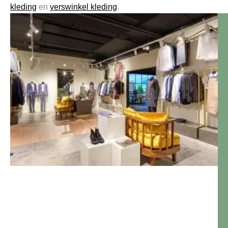
kleding
en
verswinkel kleding
.